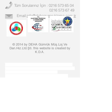
Tüm Sorularınız İçin :
0216 573 65 04
0216 573 67 49
Email:
info@dehagumrukleme.com.tr
© 2014 by DEHA Gümrük Müş.Loj.Ve
Dan.Hiz.Ltd.Şti. this website is created by
K.D.A.
gümrükleme, gümrük müşavirliği, istanbul gümrük
müşavirleri, gümrük firmaları, gümrük müşavirlikleri,
istanbul gümrük firmaları, gümrükçüler,
gümrükleme firmaları, mersin gümrük firmaları,
izmir gümrük firmaları, gebze gümrük firmaları,
gümrük firmaları, ambarlı, erenköy, haydarpaşa,
atatürk havalimanı, ahl, kargo, sabiha gökçen
havalimanı, marport, kumport, liman, supalan, saha,
halkalı, tuzla, serbest bölge, çatalca çorlu, izmir,
mersin, kayseri, konya, gaziantep, adana, manisa,
tekirdağ, kapıkule, ipsala, sarı hat, kırmızı hat,
muayene , eşya, gönderi, yurtdışı, ithalat, ihracat,
işlem, gümrük işlemleri, ithalat işlemleri, ihracat