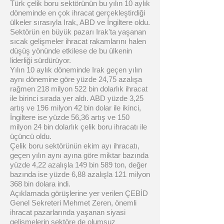
Türk çelik boru sektörünün bu yılın 10 aylık
döneminde en çok ihracat gerçekleştirdiği
ülkeler sırasıyla Irak, ABD ve İngiltere oldu.
Sektörün en büyük pazarı Irak'ta yaşanan
sıcak gelişmeler ihracat rakamlarını halen
düşüş yönünde etkilese de bu ülkenin
liderliği sürdürüyor.
Yılın 10 aylık döneminde Irak geçen yılın
aynı dönemine göre yüzde 24,75 azalışa
rağmen 218 milyon 522 bin dolarlık ihracat
ile birinci sırada yer aldı. ABD yüzde 3,25
artış ve 196 milyon 42 bin dolar ile ikinci,
İngiltere ise yüzde 56,36 artış ve 150
milyon 24 bin dolarlık çelik boru ihracatı ile
üçüncü oldu.
Çelik boru sektörünün ekim ayı ihracatı,
geçen yılın aynı ayına göre miktar bazında
yüzde 4,22 azalışla 149 bin 589 ton, değer
bazında ise yüzde 6,88 azalışla 121 milyon
368 bin dolara indi.
Açıklamada görüşlerine yer verilen ÇEBİD
Genel Sekreteri Mehmet Zeren, önemli
ihracat pazarlarında yaşanan siyasi
gelişmelerin sektöre de olumsuz